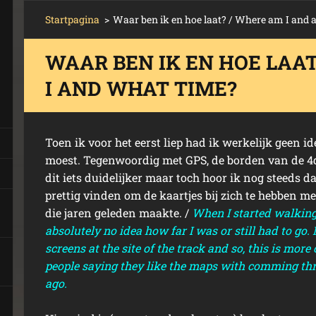
Startpagina
>
Waar ben ik en hoe laat? / Where am I and 
WAAR BEN IK EN HOE LAA
I AND WHAT TIME?
Toen ik voor het eerst liep had ik werkelijk geen i
moest. Tegenwoordig met GPS, de borden van de 4d
dit iets duidelijker maar toch hoor ik nog steeds
prettig vinden om de kaartjes bij zich te hebben m
die jaren geleden maakte. /
When I started walking
absolutely no idea how far I was or still had to go
screens at the site of the track and so, this is more c
people saying they like the maps with comming th
ago.