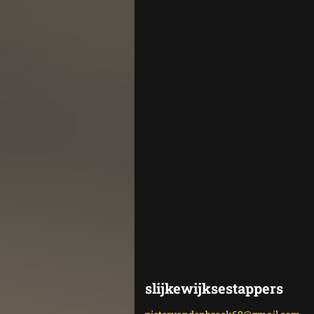
slijkewijksestappers