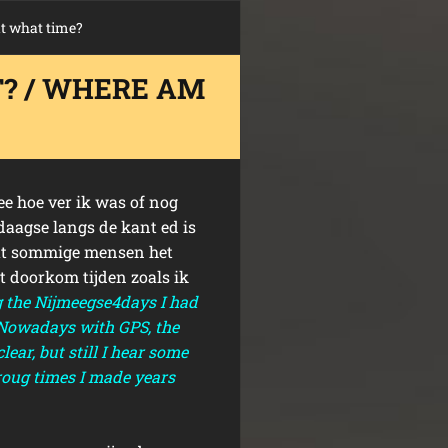
at what time?
T? / WHERE AM
dee hoe ver ik was of nog
aagse langs de kant ed is
 dat sommige mensen het
et doorkom tijden zoals ik
 the Nijmeegse4days I had
. Nowadays with GPS, the
lear, but still I hear some
roug times I made years