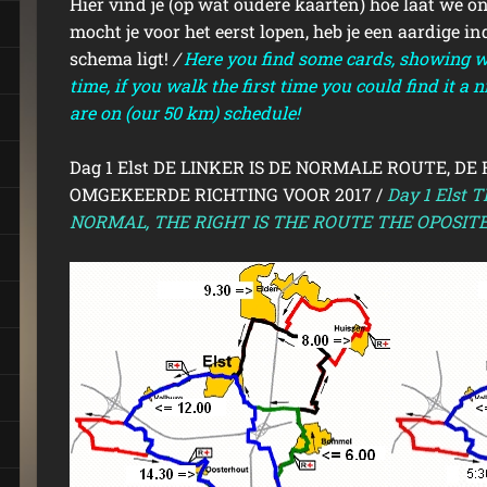
Hier vind je (op wat oudere kaarten) hoe laat we o
mocht je voor het eerst lopen, heb je een aardige ind
schema ligt!
/
Here you find some cards, showing w
time, if you walk the first time you could find it a
are on (our 50 km) schedule!
Dag 1 Elst DE LINKER IS DE NORMALE ROUTE, DE
OMGEKEERDE RICHTING VOOR 2017 /
Day 1 Elst 
NORMAL, THE RIGHT IS THE ROUTE THE OPOSITE