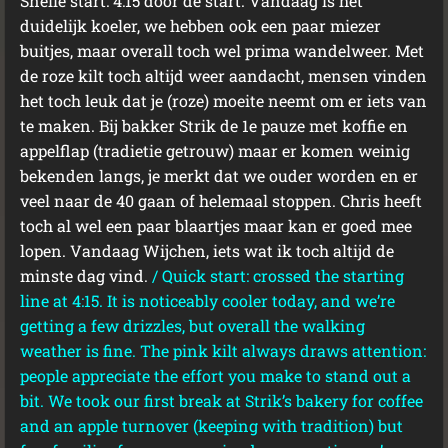
Snelle start: 4:15 door de start. Vandaag is het
duidelijk koeler, we hebben ook een paar miezer
buitjes, maar overall toch wel prima wandelweer. Met
de roze kilt toch altijd weer aandacht, mensen vinden
het toch leuk dat je (roze) moeite neemt om er iets van
te maken. Bij bakker Strik de 1e pauze met koffie en
appelflap (tradietie getrouw) maar er komen weinig
bekenden langs, je merkt dat we ouder worden en er
veel naar de 40 gaan of helemaal stoppen. Chris heeft
toch al wel een paar blaartjes maar kan er goed mee
lopen. Vandaag Wijchen, iets wat ik toch altijd de
minste dag vind.
/
Quick start: crossed the starting
line at 4:15. It is noticeably cooler today, and we’re
getting a few drizzles, but overall the walking
weather is fine. The pink kilt always draws attention:
people appreciate the effort you make to stand out a
bit. We took our first break at Strik’s bakery for coffee
and an apple turnover (keeping with tradition) but