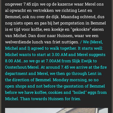
ongeveer 7:45 zijn we op de kazerne waar Merel ons
al opwacht en vertrekken we richting Lent en
Bemmel, ook nu over de dijk. Maandag ochtend, dus
nog niets open en pas bij het pompstation in Bemmel
is er tijd voor koffie, een koekje en "gekookte" eieren
van Michel. Dan door naar Huissen, waar we een
welverdiende lunch van friet nuttigen.
/ We (Merel,
Michel and I) agreed to walk together. It starts well:
Michel wants to start at 3.00 AM and Merel suggests
8.00 AM...so we go at 7.00AM from Slijk Ewijk to
Oosterhout/Merel. At around 7.45 we arrive at the fire
department and Merel, we then go through Lent in
the direction of Bemmel. Monday morning, so no
open shops and not before the gasstation of Bemmel
before we have koffee, cookies and "boiled" eggs from
Michel. Than towards Huissen for fries.