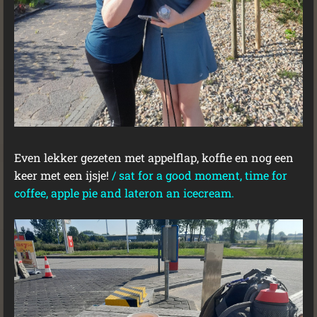
Even lekker gezeten met appelflap, koffie en nog een
keer met een ijsje!
/ sat for a good moment, time for
coffee, apple pie and lateron an icecream.