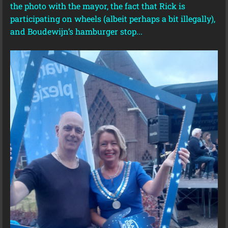
the photo with the mayor, the fact that Rick is
participating on wheels (albeit perhaps a bit illegally),
and Boudewijn’s hamburger stop...