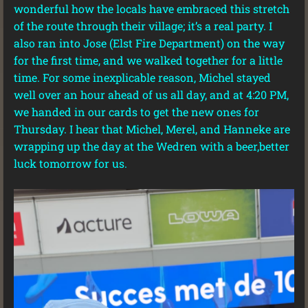
wonderful how the locals have embraced this stretch
of the route through their village; it’s a real party. I
also ran into Jose (Elst Fire Department) on the way
for the first time, and we walked together for a little
time. For some inexplicable reason, Michel stayed
well over an hour ahead of us all day, and at 4:20 PM,
we handed in our cards to get the new ones for
Thursday. I hear that Michel, Merel, and Hanneke are
wrapping up the day at the Wedren with a beer,better
luck tomorrow for us.